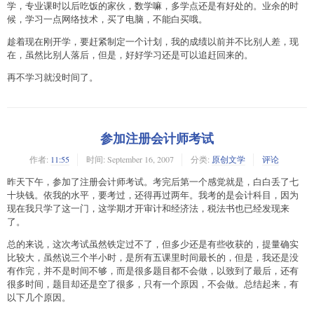
学，专业课时以后吃饭的家伙，数学嘛，多学点还是有好处的。业余的时
候，学习一点网络技术，买了电脑，不能白买哦。
趁着现在刚开学，要赶紧制定一个计划，我的成绩以前并不比别人差，现
在，虽然比别人落后，但是，好好学习还是可以追赶回来的。
再不学习就没时间了。
参加注册会计师考试
作者:
11:55
时间:
September 16, 2007
分类:
原创文学
评论
昨天下午，参加了注册会计师考试。考完后第一个感觉就是，白白丢了七
十块钱。依我的水平，要考过，还得再过两年。我考的是会计科目，因为
现在我只学了这一门，这学期才开审计和经济法，税法书也已经发现来
了。
总的来说，这次考试虽然铁定过不了，但多少还是有些收获的，提量确实
比较大，虽然说三个半小时，是所有五课里时间最长的，但是，我还是没
有作完，并不是时间不够，而是很多题目都不会做，以致到了最后，还有
很多时间，题目却还是空了很多，只有一个原因，不会做。总结起来，有
以下几个原因。