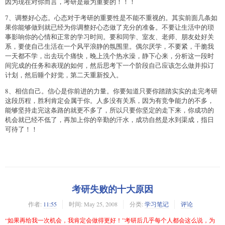
因为现在对你而言，考研是最为重要的！！！
7、调整好心态。心态对于考研的重要性是不能不重视的。其实前面几条如
果你能够做到就已经为你调整好心态做了充分的准备。不要让生活中的琐
事影响你的心情和正常的学习时间。要和同学、室友、老师、朋友处好关
系，要使自己生活在一个风平浪静的氛围里。偶尔厌学，不要紧，干脆我
一天都不学，出去玩个痛快，晚上洗个热水澡，静下心来，分析这一段时
间完成的任务和表现的如何，然后思考下一个阶段自己应该怎么做并拟订
计划，然后睡个好觉，第二天重新投入。
8、相信自己。信心是你前进的力量。你要知道只要你踏踏实实的走完考研
这段历程，胜利肯定会属于你。人多没有关系，因为有竞争能力的不多，
能够坚持走完这条路的就更不多了，所以只要你坚定的走下来，你成功的
机会就已经不低了，再加上你的辛勤的汗水，成功自然是水到渠成，指日
可待了！！
考研失败的十大原因
作者:
11:55
时间:
May 25, 2008
分类:
学习笔记
评论
“如果再给我一次机会，我肯定会做得更好！”考研后几乎每个人都会这么说，为