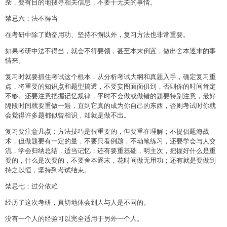
杂，要有目的地搜寻相关信息，不要干无关的事情。
禁忌六：法不得当
在考研中除了勤奋用功、坚持不懈以外，复习方法也非常重要。
如果考研中法不得当，就会不得要领，甚至本末倒置，做出舍本逐末的事
情来。
复习时就要抓住考试这个根本，从分析考试大纲和真题入手，确定复习重
点，将重要的知识点和题型搞透，不要妄图面面俱到，否则你的时间肯定
不够。还要注意把握记忆规律，平时不会做或做错的题要特别注意，最好
隔段时间就要重做一遍，直到它真的成为你自己的东西，否则考试时你就
会觉得许多题都似曾相识，却就是做不出。
复习要注意几点：方法技巧是很重要的，但要重在理解；不提倡题海战
术，但做题要有一定的量，不要只看例题，不动笔练习，还要学会与人交
流，学会归纳总结，适当记忆；还有要重基础，明主次，把握好什么是重
要的，什么是次要的，不要舍本逐末，花时间做无用功；还有就是要做到
持之以恒，坚持到考试结束。
禁忌七：过分依赖
经历了这次考研，真切地体会到人与人是不同的。
没有一个人的经验可以完全适用于另外一个人。