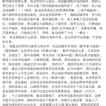
数学辅导班那么累，也没学到什么知识，但就象我刚才说的那样，我的心
理已经占了优势，为什么呢？因为我参加过辅导班了，花了钱的，别人他
没花钱啊！！！^哈哈。政治还是靠自己的背诵和理解，二者不能缺其一。
报个辅导班也是很划算的。但在这里我声明一下，领航的辅导班，学习的
环境不好，而且座位都不够，刚开课的第一天，有人来晚了还没找到座
位，站着听讲的。所以建议大家既然上了辅导班，就早点过去，不要搞的
自己不愉快。我参加辅导班的时候，都是5点半就起床了。还要坐车嘛，咱
不是有钱人，只能坐公交了。呵呵。政治咱考了70分，一般分！
四． 专业课我没什么好说，我的分考的不高。这点同学可以借鉴一下其他
的文章。
五． 我最后向同学们推荐几本好书：先说说数学文登的《数学复习指南》
《题型精粹》以及李永乐的《经典400题》，数学书就这么多，几本好的
书，全做完了，很不容易啊。李永乐的《经典400题》要到后来才能做的，
我是11月份开始做的，10套模拟题，很经典。再说说政治，政治我作好多
书，陈先奎的《基础过关2000题》，我作完了，感觉邓论和三个代表部分
很烂，建议大家作前面的政经和哲学还有毛概。从2000题中，我可以看出
陈先奎这个人不怎么样，就会吹牛，所以他的书我其他的都没用，果然，
考完后觉得这个人是很烂的。什么《精讲30题》，都是烂题。岳华亭的书
很不错，适合基础，还有任汝芬的序列也很不错，虽然这两本书我没用
过，但听其他人说，口碑很不错的，任汝芬今年还压中了好几道大题，都
是在他的书中有的，大家可以借去年的书看看就知。领航的《20天20
题》，个人觉得很经典，最后就看他了。还有考无敌系列的不能买，这种
书是不怎么样的，我的同学就定了那套书，结果什么都没看，就送人了。
他政治考的还行60分左右，但是都看20天20题 看出来的。再再说说英语，