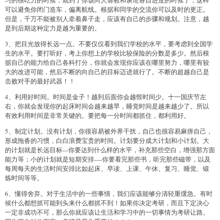
可以避免你闭门造车，偏离航线。根据和同学的交流你可以及时的更正。
但是，千万不能被别人牵着鼻子走，应该有自己的步骤和规划。注意，越
是到后期这种定力是越为重要的。
3、把目光放得长远一点。不要仅仅看到我们学校的水平，要考虑到全国学
生的水平。要打听好，考上你想上的学校比较保险的分数是多少。然后根
据自己的能力给自己各科打分，你就会发现你应该在哪里努力，哪里有较
大的改进可能，然后不断的向自己的目标迈进就行了。不断的超越自己是
击败对手的最好武器！！
4、利用好时间。时间是金子！越到后面你会越恨时间少。十一国庆节左
右，你就会发现你的起床时间会越来越早，睡觉时间是越来越少了。所以
有效利用时间是非常关键的。要把每一分时间都抓住，都利用好。
5、制定计划。没有计划，你很容易被外界干扰，自己也很容易麻痹自己，
形成拖沓的习惯，白白浪费宝贵的时间。计划要分成大计划和小计划。大
的计划就是长远目标---你要达到什么样的水平，补充那些空白，增强那方面
能力等；小的计划就是短期安排----你要看完那些书，听完那些磁带，以及
每周每天的生活时间安排比如起床、早读、上课、午休、复习、睡觉、锻
炼时间等等。
6、懂得舍弃。对于生活中的一些事情，我们应该能够分清轻重缓急。有时
候什么都想抓可能到头来什么都抓不到！如果你决定考研，而且下定决心
一定非成功不可，那么你就应该让生活和学习中的一切事情为考研让路。