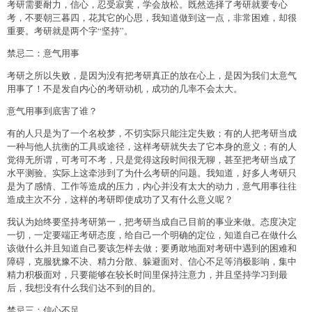
考研需要耐力，信心，忍受寂寞，学会放松。既然选择了考研就要专心
考，不要朝三暮四，花其它的心思，我知道做到这一点，非常困难，却很
重要。考研就是两个字“坚持”。
禁忌二：意气用事
考研之所以失败，是因为没有把考研真正的放在心上，是因为我们太意气
用事了！不是发自内心的考研动机，成功的几率不会太大。
意气用事到底害了谁？
有的人只是为了一个名校梦，不切实际只能注定失败；有的人把考研当成
一种与他人抗衡的工具或途径，这样考研就失去了它本身的意义；有的人
觉得无所谓，可考可不考，只是觉得这段时间很无聊，甚至把考研当成了
水平测验。实际上这牵涉到了为什么考研的问题。我知道，好多人考研只
是为了感情、工作等造成的压力，内心并没有太大的动力，意气用事往往
造成主次不分，这样的考研即使成功了又有什么意义呢？
我认为始终要坚持考研第一，把考研当成自己目前的事业来做。态度决定
一切，一定要端正考研态度，给自己一个明确的定位，知道自己在做什么
该做什么并且知道自己要该怎样去做；要勇敢地面对考研中遇到的困难和
障碍，克服犹豫不决、精力分散、躲避面对、信心不足等消极影响，集中
精力积极面对，只要能够在较长时间里保持注意力，并且坚持学习到最
后，我想没有什么我们达不到的目的。
禁忌三：信心不足