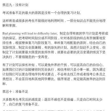
禁忌九：没有计划
考试准备不足的最大的原因是没有一个合理的复习计划。
这样将造成很多的考生不能很好地利用时间，一部分知识点不能充分地理
解和掌握。
Bad planning will lead to difficulty later。制定合理有效的学习计划是考研成
功的保证。把考研时间划分成不同阶段，针对各阶段的特点有所侧重地安
排任务，根据整体复习与阶段复习、单科复习相配套的原则，结合自己的
实际情况，制定出全面兼顾，有的放矢的计划。虽然计划赶不上变化，但
制定了计划就要最大限度的发挥作用，就要在必要的灵活变通的情况下坚
决执行，不要很随意的一变再变。
有了计划可以保长补短，可以避免外界的干扰，可以提高自己的自信心。
如果我们订的计划能够得到完全执行，相信考研只是小事一桩。因为通过
计划我们可以更合理地学到考试要点，不会有去找工作或者报考公务员之
类想法，不会盲目地和其他同学攀比。循序渐进，肯定能高效率的达到目
标。
禁忌十：准备不足
大多数考生考完后的感觉是：题目不难也不是很偏，只是自己时间太少
了，自己的复习准备不足。