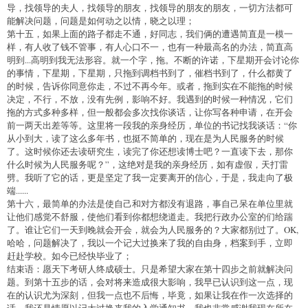
导，找领导的夫人，找领导的朋友，找领导的朋友的朋友，一切方法都可
能解决问题，问题是如何动之以情，晓之以理；
第十五，如果上面的路子都走不通，好同志，我们俩的遭遇简直是一模一
样，有人收了钱不管事，有人心口不一，也有一种最高名的办法，简直高
明到...高明到我无法形容。就一个字，拖。不断的许诺，下星期开会讨论你
的事情，下星期，下星期，只拖到调档书到了，催档书到了，什么都黄了
的时候，告诉你同意你走，不过不再今年。或者，拖到实在不能拖的时候
决定，不行，不放，没有先例，影响不好。我遇到的时候一种情况，它们
拖的方式多种多样，但一般都会多次找你谈话，让你写各种申请，在开会
前一两天出差等等。这里将一段我的亲身经历，单位的书记找我谈话：“你
从小到大，读了这么多年书，也挺不简单的，现在是为人民服务的时候
了。这时候你还去读研究生，读完了你还想读博士吧？一直读下去，那你
什么时候为人民服务呢？”，这绝对是我的亲身经历，如有虚假，天打雷
劈。我听了它的话，更是坚定了我一定要离开的信心，于是，我走向了极
端......
第十六，最简单的办法是使自己和对方都没有退路，事自己呆在单位里就
让他们感觉不舒服，使他们看到你都想绕道走。我把行政办公室的们给踹
了。谁让它们一天到晚就会开会，就会为人民服务的？大家都别过了。OK,
哈哈，问题解决了，我以一个记大过换来了我的自由身，档案到手，立即
赶赴学校。如今已经快毕业了；
结束语：愿天下考研人终成硕士。只是希望大家在第十四步之前就解决问
题。到第十五步的话，会对将来造成很大影响，我早已认识到这一点，现
在的认识尤为深刻，但我一点也不后悔，毕竟，如果让我在作一次选择的
话，我还是情愿以记大过换来我的入学通知书。我也非常感谢我现在所在