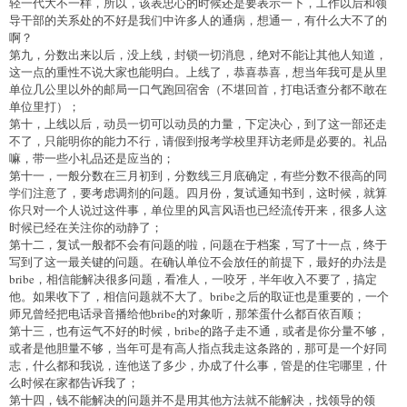
轻一代大不一样，所以，该表忠心的时候还是要表示一下，工作以后和领
导干部的关系处的不好是我们中许多人的通病，想通一，有什么大不了的
啊？
第九，分数出来以后，没上线，封锁一切消息，绝对不能让其他人知道，
这一点的重性不说大家也能明白。上线了，恭喜恭喜，想当年我可是从里
单位几公里以外的邮局一口气跑回宿舍（不堪回首，打电话查分都不敢在
单位里打）；
第十，上线以后，动员一切可以动员的力量，下定决心，到了这一部还走
不了，只能明你的能力不行，请假到报考学校里拜访老师是必要的。礼品
嘛，带一些小礼品还是应当的；
第十一，一般分数在三月初到，分数线三月底确定，有些分数不很高的同
学们注意了，要考虑调剂的问题。四月份，复试通知书到，这时候，就算
你只对一个人说过这件事，单位里的风言风语也已经流传开来，很多人这
时候已经在关注你的动静了；
第十二，复试一般都不会有问题的啦，问题在于档案，写了十一点，终于
写到了这一最关键的问题。在确认单位不会放任的前提下，最好的办法是
bribe，相信能解决很多问题，看准人，一咬牙，半年收入不要了，搞定
他。如果收下了，相信问题就不大了。bribe之后的取证也是重要的，一个
师兄曾经把电话录音播给他bribe的对象听，那笨蛋什么都百依百顺；
第十三，也有运气不好的时候，bribe的路子走不通，或者是你分量不够，
或者是他胆量不够，当年可是有高人指点我走这条路的，那可是一个好同
志，什么都和我说，连他送了多少，办成了什么事，管是的住宅哪里，什
么时候在家都告诉我了；
第十四，钱不能解决的问题并不是用其他方法就不能解决，找领导的领