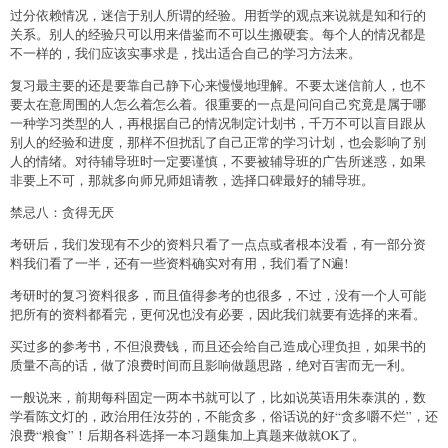
过分依赖情况，迷信于别人所谓的经验。用哲学的观点来说就是知和行的
关系。别人的经验只可以用来借鉴而不可以生搬硬套。每个人的情况都是
不一样的，我们应该实事求是，找出适合自己的学习方法来。
复习最主要的还是要靠自己静下心来慢慢地理解。不要太迷信前人，也不
要太在意周围的人怎么着怎么着。很重要的一点是问问自己究竟是属于哪
一种学习类型的人，再根据自己的情况制定计划书，千万不可以盲目跟从
别人的经验和进度，那样不但扰乱了自己正常的学习计划，也会影响了别
人的情绪。对待辅导班时一定要谨慎，不要被辅导班的广告所迷惑，如果
非要上不可，那就多向师兄师姐请教，选择口碑最好的辅导班。
禁忌八：贪得无厌
考研后，我们发现有不少的资料只看了一点点或者根本没看，有一部分资
料我们看了一半，还有一些资料确实对有用，我们看了N遍!
考研时的复习资料很多，而且值得参考的也很多，不过，没有一个人可能
把所有的资料都看完，更何况也没有必要，因此我们就要有选择的来看。
买过多的参考书，不但浪费钱，而且还会给自己造成心理负担，如果书的
质量不高的话，做了浪费时间而且影响做题思路，绝对百害而无一利。
一般说来，前期每科固定一两本书就可以了，比如说英语用朱泰淇的，数
学看陈文灯的，政治用任汝芬的，不能贪多，俗话说的好“贪多嚼不烂”，还
浪费“粮食”！后期各科选择一本习题集加上真题来做就OK了。