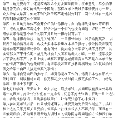
第三，确定要考了，还是应当和几个好友商量商量，征求意见，群众的眼
睛是雪亮的，最好能找到一个同党，那样在考上线以后事情要好办一些，
众人拾柴火焰高，你走不到的路子说不定他就走到了，两个人绑在一起以
后遇到麻烦事还有个商量；
第四，如果确定单位不会开介绍信让你报考，自由选择到外单位开证明
了，报名点根本不看这个，我估计搞一个假的也没有问题，证明？开个介
绍信表示你是那个单位的职工并且统一报考就可以了；
第五，选择报考学校，这是关键所在，一旦报错学校，以后追悔莫及。 以
我所了解的情况来看，名校大多非常看重在本单位报考，录取阶段发现问
题都会毫不留情拒绝录取。也有例外，例如南京大学管的就不是很严。其
实管那么严干什么呢？都是为社会主义国家培养人才嘛。一般二流学校及
以下管的都不严，如果上线，就算和研招办老师坦言自己不是在本单位统
一的情况下报考的也无所谓，有些学校甚至直接将调档通知书在复试的时
候交给学生自己去搞定档案的事情；
第六，选择合适自己的参考书。毕竟你是在工作的，远离书本也有那么一
段时间了，所以相对来说，你更得花少的饿时间去做更多的工作。（特别
推荐：黑博士系列图书）
第七好好学习，天天向上，全力以赴，迎接考试，其间可以稍微向外界透
露一点风声，好让“公仆”们有一点准备，切忌不好太张扬，否则一旦上边知
道，轻则找你谈话，重则委你以重任，让你无法静下心来复习；
第八参加完考试以后，如果感觉还可以，就要开始为后面作铺垫了，搞好
和上边的关系是至关重要的，但事实上往往有很多人不识抬举，而且有一
些低素质的，不知道从哪些地方调过来的领导同志看问题的方式和我们年