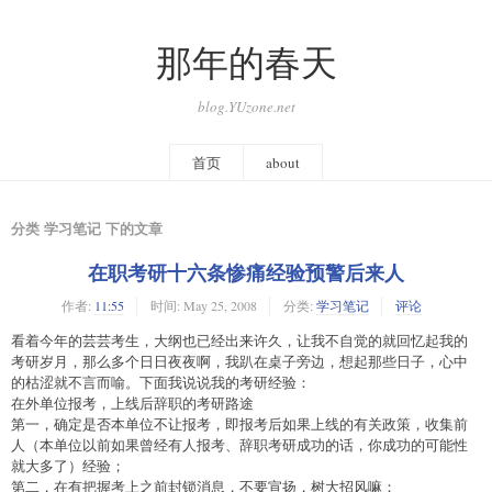
那年的春天
blog.YUzone.net
首页
about
分类 学习笔记 下的文章
在职考研十六条惨痛经验预警后来人
作者:
11:55
时间:
May 25, 2008
分类:
学习笔记
评论
看着今年的芸芸考生，大纲也已经出来许久，让我不自觉的就回忆起我的
考研岁月，那么多个日日夜夜啊，我趴在桌子旁边，想起那些日子，心中
的枯涩就不言而喻。下面我说说我的考研经验：
在外单位报考，上线后辞职的考研路途
第一，确定是否本单位不让报考，即报考后如果上线的有关政策，收集前
人（本单位以前如果曾经有人报考、辞职考研成功的话，你成功的可能性
就大多了）经验；
第二，在有把握考上之前封锁消息，不要宣扬，树大招风嘛；