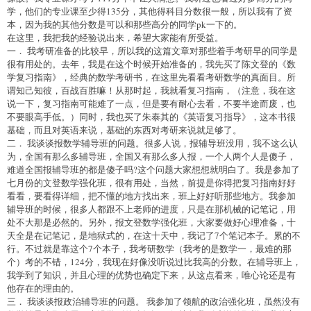
学，他们的专业课至少得135分，其他得科目分数很一般，所以我有了资
本，因为我的其他分数是可以和那些高分的同学pk一下的。
在这里，我把我的经验说出来，希望大家能有所受益。
一． 我考研准备的比较早，所以我的这篇文章对那些着手考研早的同学是
很有用处的。去年，我是在这个时候开始准备的，我先买了陈文登的《数
学复习指南》，经典的数学考研书，在这里先看看考研数学的真面目。所
谓知己知彼，百战百胜嘛！从那时起，我就看复习指南，（注意，我在这
说一下，复习指南可能难了一点，但是要有耐心去看，不要半途而废，也
不要眼高手低。）同时，我也买了朱泰其的《英语复习指导》，这本书很
基础，而且对英语来说，基础的东西对考研来说就足够了。
二． 我谈谈报数学辅导班的问题。很多人说，报辅导班没用，我不这么认
为，全国有那么多辅导班，全国又有那么多人报，一个人两个人是傻子，
难道全国报辅导班的都是傻子吗?这个问题大家想想就明白了。我是参加了
七月份的文登数学强化班，很有用处，当然，前提是你得把复习指南好好
看看，要看得详细，把不懂的地方找出来，班上好好听那些地方。我参加
辅导班的时候，很多人都跟不上老师的进度，只是在那机械的记笔记，用
处不大那是必然的。另外，报文登数学强化班，大家要做好心理准备，十
天全是在记笔记，是地狱式的，在这十天中，我记了7个笔记本子。累的不
行。不过就是靠这个7个本子，我考研数学（我考的是数学一，最难的那
个）考的不错，124分，我现在好像没听说过比我高的分数。在辅导班上，
我学到了知识，并且心理的优势也确定下来，从这点看来，唯心论还是有
他存在的理由的。
三． 我谈谈报政治辅导班的问题。 我参加了领航的政治强化班，虽然没有