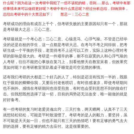
什么呢？因为在这一次考研中我犯了一些不该犯的错，否则......那么，考研中有那
些事情本来可以做得更好呢？考研中有什么禁忌呢？经过分析总结，归纳演绎，
总结出考研中的十大禁忌如下：
禁忌一：三心二意
考研成功的理由有成百上千个，但考研失败的主要原因却只有一个，那就
是考研最大之忌：三心二意。
考研最就是一个考心态：三心二意、心猿意马、心浮气噪。不管是已经毕
业的还是在校的学生，这一点都是考研大忌。在考与不考之间徘徊，把考
研当成一个平衡的手段，老觉得考不上还可以工作，实际上这种心理对考
研的影响是很大的。考研是一件艰辛的事，耐不住寂寞的人和心浮气噪的
人考研，往往不能把心事放在复习上，别看他整天在教室呆着，但效果究
竟如何呢？在考研教室里趴着桌子睡觉是司空见惯的事情。
还有我们考研的大都是二十好几的人了，特别是还没有找另一半的，既眼
红于眼前的卿卿你我，又要应付老爸唠叨，有时倍感凄凉，即使考研期间
也不例外。感情在考研期间也倍受煎熬，有时也会受到意想不到的致命打
击。但我想既然选择了这一切，目前的局势还无法改变，唯一能做的就是
好好备考。
有一些考研的复习时老爱灵魂出窍，三天打鱼，两天晒网，认真不了三天
就想轻松轻松，可能是平时散漫惯了。考研考的是人的毅力，要坚持，虽
不可能是天天如一日，但也不能只有三天的热情吧！要有足够的勇气去大
胆的选择，要有足够的精力去应付。这是很重要的。