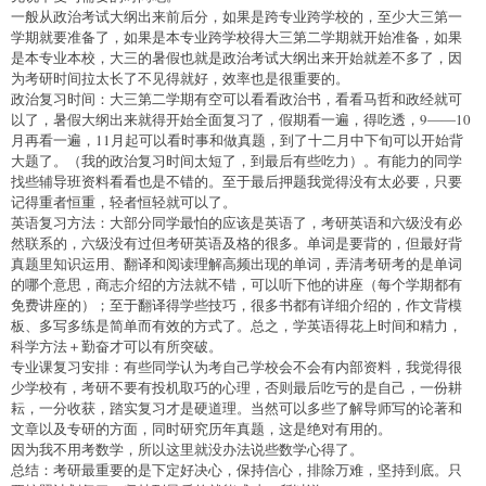
一般从政治考试大纲出来前后分，如果是跨专业跨学校的，至少大三第一
学期就要准备了，如果是本专业跨学校得大三第二学期就开始准备，如果
是本专业本校，大三的暑假也就是政治考试大纲出来开始就差不多了，因
为考研时间拉太长了不见得就好，效率也是很重要的。
政治复习时间：大三第二学期有空可以看看政治书，看看马哲和政经就可
以了，暑假大纲出来就得开始全面复习了，假期看一遍，得吃透，9――10
月再看一遍，11月起可以看时事和做真题，到了十二月中下旬可以开始背
大题了。（我的政治复习时间太短了，到最后有些吃力）。有能力的同学
找些辅导班资料看看也是不错的。至于最后押题我觉得没有太必要，只要
记得重者恒重，轻者恒轻就可以了。
英语复习方法：大部分同学最怕的应该是英语了，考研英语和六级没有必
然联系的，六级没有过但考研英语及格的很多。单词是要背的，但最好背
真题里知识运用、翻译和阅读理解高频出现的单词，弄清考研考的是单词
的哪个意思，商志介绍的方法就不错，可以听下他的讲座（每个学期都有
免费讲座的）；至于翻译得学些技巧，很多书都有详细介绍的，作文背模
板、多写多练是简单而有效的方式了。总之，学英语得花上时间和精力，
科学方法＋勤奋才可以有所突破。
专业课复习安排：有些同学认为考自己学校会不会有内部资料，我觉得很
少学校有，考研不要有投机取巧的心理，否则最后吃亏的是自己，一份耕
耘，一分收获，踏实复习才是硬道理。当然可以多些了解导师写的论著和
文章以及专研的方面，同时研究历年真题，这是绝对有用的。
因为我不用考数学，所以这里就没办法说些数学心得了。
总结：考研最重要的是下定好决心，保持信心，排除万难，坚持到底。只