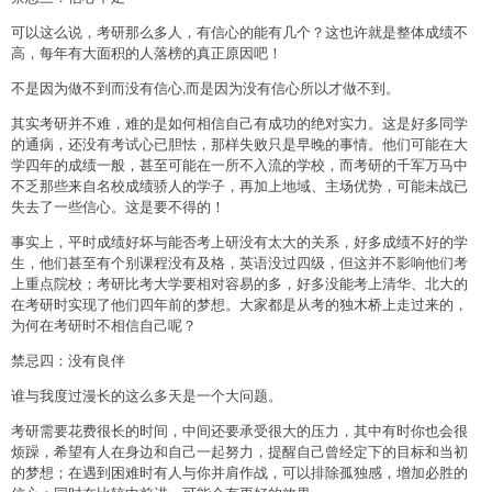
可以这么说，考研那么多人，有信心的能有几个？这也许就是整体成绩不
高，每年有大面积的人落榜的真正原因吧！
不是因为做不到而没有信心,而是因为没有信心所以才做不到。
其实考研并不难，难的是如何相信自己有成功的绝对实力。这是好多同学
的通病，还没有考试心已胆怯，那样失败只是早晚的事情。他们可能在大
学四年的成绩一般，甚至可能在一所不入流的学校，而考研的千军万马中
不乏那些来自名校成绩骄人的学子，再加上地域、主场优势，可能未战已
失去了一些信心。这是要不得的！
事实上，平时成绩好坏与能否考上研没有太大的关系，好多成绩不好的学
生，他们甚至有个别课程没有及格，英语没过四级，但这并不影响他们考
上重点院校；考研比考大学要相对容易的多，好多没能考上清华、北大的
在考研时实现了他们四年前的梦想。大家都是从考的独木桥上走过来的，
为何在考研时不相信自己呢？
禁忌四：没有良伴
谁与我度过漫长的这么多天是一个大问题。
考研需要花费很长的时间，中间还要承受很大的压力，其中有时你也会很
烦躁，希望有人在身边和自己一起努力，提醒自己曾经定下的目标和当初
的梦想；在遇到困难时有人与你并肩作战，可以排除孤独感，增加必胜的