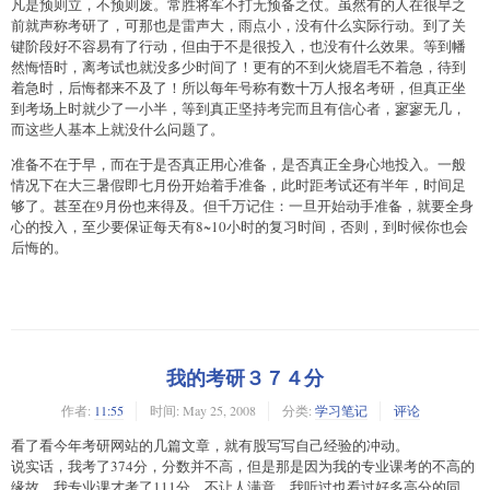
凡是预则立，不预则废。常胜将军不打无预备之仗。虽然有的人在很早之
前就声称考研了，可那也是雷声大，雨点小，没有什么实际行动。到了关
键阶段好不容易有了行动，但由于不是很投入，也没有什么效果。等到幡
然悔悟时，离考试也就没多少时间了！更有的不到火烧眉毛不着急，待到
着急时，后悔都来不及了！所以每年号称有数十万人报名考研，但真正坐
到考场上时就少了一小半，等到真正坚持考完而且有信心者，寥寥无几，
而这些人基本上就没什么问题了。
准备不在于早，而在于是否真正用心准备，是否真正全身心地投入。一般
情况下在大三暑假即七月份开始着手准备，此时距考试还有半年，时间足
够了。甚至在9月份也来得及。但千万记住：一旦开始动手准备，就要全身
心的投入，至少要保证每天有8~10小时的复习时间，否则，到时候你也会
后悔的。
我的考研３７４分
作者:
11:55
时间:
May 25, 2008
分类:
学习笔记
评论
看了看今年考研网站的几篇文章，就有股写写自己经验的冲动。
说实话，我考了374分，分数并不高，但是那是因为我的专业课考的不高的
缘故。我专业课才考了111分，不让人满意。我听过也看过好多高分的同