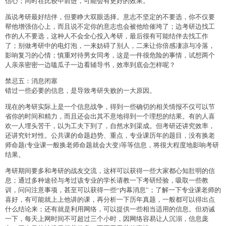
信心；同时在比较中前进，可能会有更好的效果。
虽说考研最好结伴，但要睁大双眼选择。意志不坚定的不要选，你不仅要
帮他增强信心上，而且说不定你的意志也会被他给催垮了；边考研边找工
作的人不要选，这种人不会全心投入考研，最后很有可能结伴去找工作
了；别做考研中的电灯泡，一来妨碍了别人，二来让你倍感凄凉与冷落，
影响复习的心情；慎重对待男女同考，这是一件很危险的事情，试想两个
人亲亲密密一边嗑瓜子一边看辅导书，效率到底会怎样呢？
禁忌五：消息闭塞
错过一些必要的信息，是导致考研失败的一大原因。
现在的考研实际上是一个信息战争，得到一些确切的相关情报不仅可以节
省你的时间和精力，而且还会出其不意地得到一个理想的结果。有的人喜
欢一人埋头苦干，以为工夫下到了，自然水到渠成。但考研还讲究效率，
还讲究针对性。公共课的命题趋势、重点，专业课历年的题目，没有换老
师命题(专业课一般换老师命题就会大变)等等信息，将很大程度地影响考研
结果。
考研期间要多和考研的战友交流，这样可以获得一些大家都心知肚明的信
息；通过多种途径与考过该专业的学长请教一下考研经验，吸取一些教
训，问问注意事项，甚至可以获得一些“内幕消息”；了解一下专业课老师的
喜好，有可能就上上他讲的课，再分析一下历年真题，一般都可以得出点
什么结论来；还有就是利用网络，可以提供一些相当适用的信息。但劝诫
一下，每天上网时间不可超过三个小时，因网络容易让人沉溺，信息庞