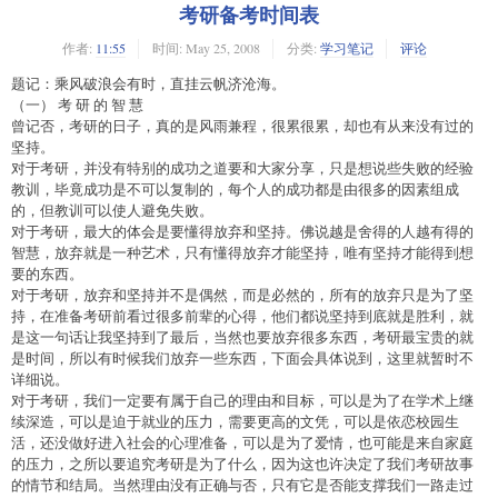
考研备考时间表
作者:
11:55
时间:
May 25, 2008
分类:
学习笔记
评论
题记：乘风破浪会有时，直挂云帆济沧海。
（一） 考 研 的 智 慧
曾记否，考研的日子，真的是风雨兼程，很累很累，却也有从来没有过的
坚持。
对于考研，并没有特别的成功之道要和大家分享，只是想说些失败的经验
教训，毕竟成功是不可以复制的，每个人的成功都是由很多的因素组成
的，但教训可以使人避免失败。
对于考研，最大的体会是要懂得放弃和坚持。佛说越是舍得的人越有得的
智慧，放弃就是一种艺术，只有懂得放弃才能坚持，唯有坚持才能得到想
要的东西。
对于考研，放弃和坚持并不是偶然，而是必然的，所有的放弃只是为了坚
持，在准备考研前看过很多前辈的心得，他们都说坚持到底就是胜利，就
是这一句话让我坚持到了最后，当然也要放弃很多东西，考研最宝贵的就
是时间，所以有时候我们放弃一些东西，下面会具体说到，这里就暂时不
详细说。
对于考研，我们一定要有属于自己的理由和目标，可以是为了在学术上继
续深造，可以是迫于就业的压力，需要更高的文凭，可以是依恋校园生
活，还没做好进入社会的心理准备，可以是为了爱情，也可能是来自家庭
的压力，之所以要追究考研是为了什么，因为这也许决定了我们考研故事
的情节和结局。当然理由没有正确与否，只有它是否能支撑我们一路走过