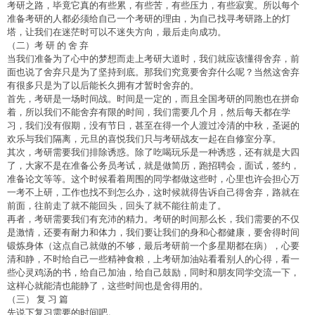
考研之路，毕竟它真的有些累，有些苦，有些压力，有些寂寞。所以每个
准备考研的人都必须给自己一个考研的理由，为自己找寻考研路上的灯
塔，让我们在迷茫时可以不迷失方向，最后走向成功。
（二）考 研 的 舍 弃
当我们准备为了心中的梦想而走上考研大道时，我们就应该懂得舍弃，前
面也说了舍弃只是为了坚持到底。那我们究竟要舍弃什么呢？当然这舍弃
有很多只是为了以后能长久拥有才暂时舍弃的。
首先，考研是一场时间战。时间是一定的，而且全国考研的同胞也在拼命
着，所以我们不能舍弃有限的时间，我们需要几个月，然后每天都在学
习，我们没有假期，没有节日，甚至在得一个人渡过冷清的中秋，圣诞的
欢乐与我们隔离，元旦的喜悦我们只与考研战友一起在自修室分享。
其次，考研需要我们排除诱惑。除了吃喝玩乐是一种诱惑，还有就是大四
了，大家不是在准备公务员考试，就是做简历，跑招聘会，面试，签约，
准备论文等等。这个时候看着周围的同学都做这些时，心里也许会担心万
一考不上研，工作也找不到怎么办，这时候就得告诉自己得舍弃，路就在
前面，往前走了就不能回头，回头了就不能往前走了。
再者，考研需要我们有充沛的精力。考研的时间那么长，我们需要的不仅
是激情，还要有耐力和体力，我们要让我们的身和心都健康，要舍得时间
锻炼身体（这点自己就做的不够，最后考研前一个多星期都在病），心要
清和静，不时给自己一些精神食粮，上考研加油站看看别人的心得，看一
些心灵鸡汤的书，给自己加油，给自己鼓励，同时和朋友同学交流一下，
这样心就能清也能静了，这些时间也是舍得用的。
（三） 复 习 篇
先说下复习需要的时间吧。