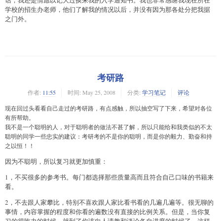
学校的招生办老师，他们了解我的情况以后，并没有因为那各处分把我据
之门外。
考研路
作者:
11:55
时间:
May 25, 2008
分类:
学习笔记
评论
现在回过头看看自己走过的考研路，有点感触，所以抽空写了下来，希望对各位
有所帮助。
我不是一个聪明的人，对于聪明者的做法不甚了解，所以只能给和我类似的不太
聪明的同学一些忠实的建议：
考研考的不是你的聪明，而是你的毅力、勤奋和持
之以恒！！
因为不聪明，所以复习就更加慎重：
1，不买很多的参考书。每门都选择那些质量高而且符合自己口味的书籍来
看。
2，不去跟人家攀比，特别不喜欢跟人家比看书看的几遍几遍等。很无聊的
事情，内容掌握的程度和你看的遍数没有直接的比例关系。但是，当你复
习的很吃力的时候，就到了你该向人请教和谈论各自进度的时候了，这样