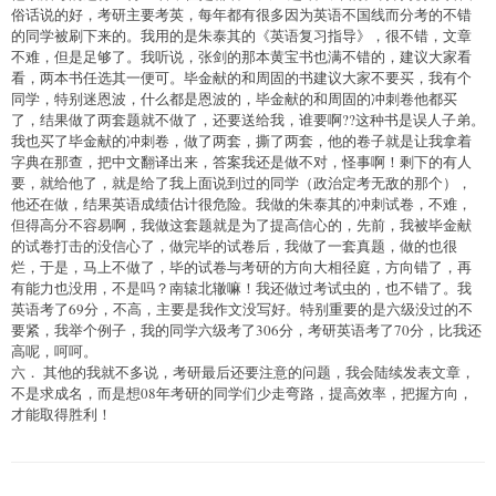
俗话说的好，考研主要考英，每年都有很多因为英语不国线而分考的不错
的同学被刷下来的。我用的是朱泰其的《英语复习指导》，很不错，文章
不难，但是足够了。我听说，张剑的那本黄宝书也满不错的，建议大家看
看，两本书任选其一便可。毕金献的和周固的书建议大家不要买，我有个
同学，特别迷恩波，什么都是恩波的，毕金献的和周固的冲刺卷他都买
了，结果做了两套题就不做了，还要送给我，谁要啊??这种书是误人子弟。
我也买了毕金献的冲刺卷，做了两套，撕了两套，他的卷子就是让我拿着
字典在那查，把中文翻译出来，答案我还是做不对，怪事啊！剩下的有人
要，就给他了，就是给了我上面说到过的同学（政治定考无敌的那个），
他还在做，结果英语成绩估计很危险。我做的朱泰其的冲刺试卷，不难，
但得高分不容易啊，我做这套题就是为了提高信心的，先前，我被毕金献
的试卷打击的没信心了，做完毕的试卷后，我做了一套真题，做的也很
烂，于是，马上不做了，毕的试卷与考研的方向大相径庭，方向错了，再
有能力也没用，不是吗？南辕北辙嘛！我还做过考试虫的，也不错了。我
英语考了69分，不高，主要是我作文没写好。特别重要的是六级没过的不
要紧，我举个例子，我的同学六级考了306分，考研英语考了70分，比我还
高呢，呵呵。
六． 其他的我就不多说，考研最后还要注意的问题，我会陆续发表文章，
不是求成名，而是想08年考研的同学们少走弯路，提高效率，把握方向，
才能取得胜利！