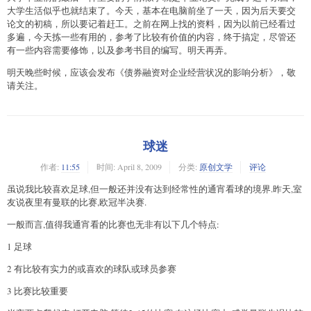
大学生活似乎也就结束了。今天，基本在电脑前坐了一天，因为后天要交
论文的初稿，所以要记着赶工。之前在网上找的资料，因为以前已经看过
多遍，今天拣一些有用的，参考了比较有价值的内容，终于搞定，尽管还
有一些内容需要修饰，以及参考书目的编写。明天再弄。
明天晚些时候，应该会发布《债券融资对企业经营状况的影响分析》，敬
请关注。
球迷
作者:
11:55
时间:
April 8, 2009
分类:
原创文学
评论
虽说我比较喜欢足球,但一般还并没有达到经常性的通宵看球的境界.昨天,室
友说夜里有曼联的比赛,欧冠半决赛.
一般而言,值得我通宵看的比赛也无非有以下几个特点:
1 足球
2 有比较有实力的或喜欢的球队或球员参赛
3 比赛比较重要