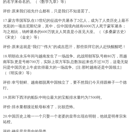
的名字来命名的。（《数学九章》等）
评价:原来我们祖先什么都有，只是我们不知道罢了。
17.蒙古帝国军队在13世纪的征战中共屠杀了2亿人，成为了人类历史上最不
光彩的一项吉尼斯纪录，其中，仅中国境内就有6000万人死于蒙军屠杀；
与之相比，纳粹屠杀的600万犹太人简直是小巫见大巫。（《多桑蒙古史》
《宋史》《金史》等）
评价:原来这就是“我们”“伟大”的成吉思汗，那些崇拜它的人赶快醒醒吧！
18.明朝在永乐年间与越南发生了一场战争。此战明朝军队号称80万，而越
南军队更是号称700万，实际上双方军队总数加起来也不过30万，这毫无疑
问是中国历史上牛皮吹得最大的一场战争。[注:那时越南还是中国领土]
（《明实录》等）
评价:幸亏朝鲜、越南都脱离中国独立了，要不然我们今天得跟棒子一个德
行。
19.郑和下西洋的船队中吨位最大的宝船排水量约为7500吨。
评价:排水量都接近航母标准了，比较恐怖。
20.中国历史上唯一一个只娶一个老婆的皇帝出现在明朝，他就是明孝宗朱
祐樘。
评价:确实是皇帝中的异类。