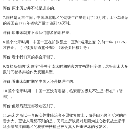
评价:原来历史并不总是进步的。
7.同样是元丰年间，中国华北地区的钢铁年产量达到了15万吨；工业革命后
的英国在1788年钢铁产量才达到7.6万吨。
评价:原来宋朝并不跟我们想象的那样差。
8.整个北宋时期，中国一直在扩张领土，直到“靖康之变”的前一年（1126）
才停止。（《续资治通鉴长编》《宋会要辑稿》等）
评价:看来我们真的误会宋朝了。
9.秦桧所创的“宋体字”是整个南宋时期的官方文书通用字体，尽管南宋大多
数时间都将秦桧作为反面典型。
评价:看来宋朝时期的中国人还是挺理性的。
10.整个南宋时期，中国一直没有定都，临安府的级别不过是“行在”（陪
都）。
评价:但最后跟定都没啥区别了。
11.南宋之所以一直偏安并非统治者不愿收复故土，而是因为民间反对的声
音太大。更让人意想不到的是，民间之所以反对是因为担心收复故土后宋
廷会增加江南地区的税收来扶植已被女真人严重破坏的收复区。