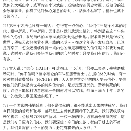
完你的大幅山水，或写你的小说戏曲，或继续你的历史考据，或做你的社
会改革事业。你有了这种称心如意的活动，生活就不枯寂了，精神也就不
会烦闷了。 ?
??? 第三个方法也只有一句话：“你得有一点信心。”我们生当这个不幸的时
代，眼中所见，耳中所闻，无非是叫我们悲观失望的。特别是在这个年头
毕业的你们，眼见自己的国家民族沉沦到这步田地，眼看世界只是强权的
世界，望极天边好像看不见一线的光明－－在这个年头不发狂自杀，已算
是万幸了，怎么还能够保持一点内心的镇定和理想的信任呢？我要对你们
说：这时候正是我们要培养我们的信心的时候！只要我们有信心，我们还
有救。 ?
??? 古人说：“信心（FAITH）可以移山。” 又说：“只要工夫深，生铁磨成
绣花针。”你不信吗？当拿破仑的军队征服普鲁士，占据柏林的时候，有一
位教授叫做费希特（FICHTE）的，天天在讲堂劝他的国人要有信心，要信
仰他们的民族是有世界的特殊使命的，是必定要复兴的。费希特死的时
候，谁也不能预料德意志统一帝国何时可以实现。然而不满五十年，新的
统一的德意志帝国居然实现了。?
??? 一个国家的强弱盛衰，都不是偶然的，都不能逃出因果的铁律的。我们
今日所受的苦痛和耻辱，都只是过去种种恶因种下的恶果。我们要收获将
来的善果，必须努力种现在新因。一粒一粒的种，必有满仓满屋的收，这
是我们今日应有的信心。我们要深信：今日的失败，都由于过去的不努
力。我们要深信：今日的努力，必定有将来的大收成。?