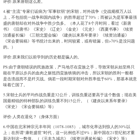
评价:原来唐朝这么差。
4.被“主流”专家们诟病为“军事软弱”的宋朝，对外战争（交战规模万人以
上，不包括统一战争和国内战争）的胜率超过了70%；而被认为是军事最强
盛的唐朝却在对外战争中胜少负多。（本人花了8个月时间，看过《新唐
书》《旧唐书》《宋史》《辽史》《金史》《元史》《西夏书事》《续资
治通鉴长编》《三朝北盟会编》《建炎以来系年要录》《续资治通鉴》
《宋会要辑稿》等书统计出来的，时间较紧，或有错漏，但>70%是没问题
的。）
评价:原来我们以前学到的历史都是骗人的。
PS:由于唐朝错误的民族政策，产马地尽在蛮族之手，导致宋朝从始至终只
能在平原以步兵的血肉之躯抵挡蛮族铁骑的冲击，所以宋朝的胜利一般都
是击溃战而不是歼灭战。倘若一段时期宋朝对外胜率低于60%，那基本就意
味着亡国了。
5.宋朝士兵的平均作战负重是32公斤，训练负重还要高于这个数值；现在美
国最精锐的特种部队的训练负重不到15公斤。（《建炎以来系年要录》
《宋史》《宋会要辑稿》等）
评价:人类在退化？（身体方面）
6.中国在北宋神宗元丰年间（1078-1085），城市化率达到惊人的30%以
上；在所谓“康乾盛世”时代，这一比例也不过9%；新中国在21世纪初才重
新达到这一数值。（《元丰九域志》《续资治通鉴长编》《宋史》等）