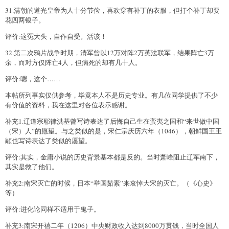
31.清朝的道光皇帝为人十分节俭，喜欢穿有补丁的衣服，但打个补丁却要
花四两银子。
评价:这冤大头，自作自受。活该！
32.第二次鸦片战争时期，清军曾以12万对阵2万英法联军，结果阵亡3万
余，而对方仅阵亡4人，但病死的却有几十人。
评价:嗯，这个……
本帖所列事实仅供参考，毕竟本人不是历史专业。有几位同学提供了不少
有价值的资料，我在这里对各位表示感谢。
补充1.辽道宗耶律洪基曾写诗表达了后悔自己生在蛮夷之国和“来世做中国
（宋）人”的愿望。与之类似的是，宋仁宗庆历六年（1046），朝鲜国王王
颛也写诗表达了类似的愿望。
评价:其实，金庸小说的历史背景基本都是反的。当时萧峰阻止辽军南下，
其实是救了他们。
补充2:南宋灭亡的时候，日本“举国茹素”来哀悼大宋的灭亡。（《心史》
等）
评价:进化论同样不适用于鬼子。
补充3:南宋开禧二年（1206）中央财政收入达到8000万贯钱，当时全国人