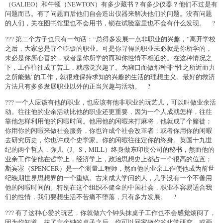
（GALIEO）和牛顿（NEWTON）有多少藏书？有多少仪器？他们不过是有
问题而己。有了问题而后他们自会造出仪器来解决他们的问题。没有问题
的人们，关在图书馆里也不会用书，锁在试验室里也不会有什么发现。 ?
??? 第二个方子也只有一句话：“总得多发展一点非职业的兴趣，”离开学校
之后，大家总是寻个吃饭的职业。可是你寻得的职业未必就是你所学的，
未必是你所心喜的，或者是你所学的而和你性情不相近的。在这种情况之
下，工作往往成了苦工，就感觉兴趣了。为糊口而做那种非“性之所近而力
之所能勉”的工作，就很难保持求知的兴趣的生活的理想主义。最好的救济
方法只有多多发展职业以外的正当兴趣与活动。 ?
??? 一个人应该有他的职业，也应该有他非职业的玩艺儿，可以叫做业余活
动。往往他的业余活动比他的职业还更重要，因为一个人成就怎样，往往
靠他怎样利用他的闲暇时间。他用他的闲暇来打麻将，他就成了个赌徒；
你用你的闲暇来做社会服务，你也许成个社会改革者；或者你用你的闲暇
去研究历史，你也许成个史学家。你的闲暇往往定你的终身。英国十九世
纪的两个哲人，弥儿（J。S，MILL）终身做东印度公司的秘书，然而他的
业余工作使他在哲学上，经济学上，政治思想史上都占一个很高的位置；
斯宾塞（SPENCER）是一个测量工程师，然而他的业余工作使他成为前世
纪晚期世界思想界的一个重镇。古来成大学问的人，几乎没有一个不善用
他的闲暇时间的。特别在这个组织不健全的中国社会，职业不容易适合我
们的性情，我们要想生活不苦痛不堕落，只有多方发展。 ?
??? 有了这种心爱的玩艺，你就做六个钟头抹桌子工作也不会感觉烦闷了，
因为你知道，抹了六个钟的桌子之后，你可以回家做你的化学研究，或画