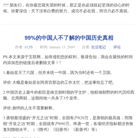
??? 朋友们，在你最悲观失望的时候，那正是你必须鼓起坚强的信心的时
候。你要深信：天下没有白费的努力。成功不必在我，而功力必不唐捐。
99%的中国人不了解的中国历史真相
作者:
11:55
时间:
January 15, 2009
分类:
生活笔记
评论
PS:本文来源于互联网，如有侵犯您的权利，敬请告知，我会在最快的时间
内添加您的链接后者删除文章！?
1.秦始皇灭了六国，但并未统一中国，因为当时还有一个卫国。
评价:大概是秦始皇在阿房宫那边的工作太忙，把这事给忘了吧。
2.中国历史上最牛的权臣是南北朝时期的宇文护，他权倾朝野的时代历经西
魏、北周两朝，这期间他一共杀了3个皇帝。
评价:彪悍的人生不需要解释。
3.唐朝最强盛的“开元之治”时期，全国有户820万，是唐朝的最高值；而隋
朝“开皇之治”时期，全国就有户890万。终唐一世，各项经济指标都没有恢
复到隋朝水平。（《隋书》《旧唐书》《新唐书》等）