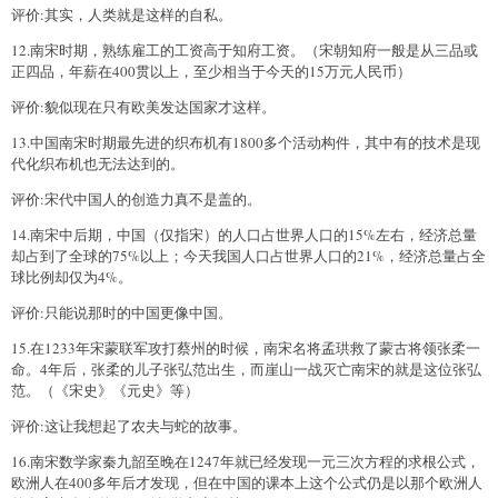
评价:其实，人类就是这样的自私。
12.南宋时期，熟练雇工的工资高于知府工资。（宋朝知府一般是从三品或
正四品，年薪在400贯以上，至少相当于今天的15万元人民币）
评价:貌似现在只有欧美发达国家才这样。
13.中国南宋时期最先进的织布机有1800多个活动构件，其中有的技术是现
代化织布机也无法达到的。
评价:宋代中国人的创造力真不是盖的。
14.南宋中后期，中国（仅指宋）的人口占世界人口的15%左右，经济总量
却占到了全球的75%以上；今天我国人口占世界人口的21%，经济总量占全
球比例却仅为4%。
评价:只能说那时的中国更像中国。
15.在1233年宋蒙联军攻打蔡州的时候，南宋名将孟珙救了蒙古将领张柔一
命。4年后，张柔的儿子张弘范出生，而崖山一战灭亡南宋的就是这位张弘
范。（《宋史》《元史》等）
评价:这让我想起了农夫与蛇的故事。
16.南宋数学家秦九韶至晚在1247年就已经发现一元三次方程的求根公式，
欧洲人在400多年后才发现，但在中国的课本上这个公式仍是以那个欧洲人