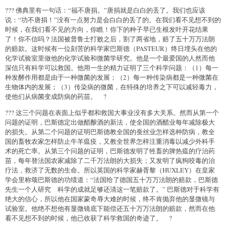
??? 佛典里有一句话：“福不唐捐。”唐捐就是白白的丢了。我们也应该
说：“功不唐捐！”没有一点努力是会白白的丢了的。在我们看不见想不到的
时候，在我们看不见的方向，你瞧！你下的种子早已生根发叶开花结果
了！你不信吗？法国被普鲁士打败之后，割了两省地，赔了五十万万法朗
的赔款。这时候有一位刻苦的科学家巴斯德（PASTEUR）终日埋头在他的
化学试验室里做他的化学试验和微菌学研究。他是一个最爱国的人然而他
深信只有科学可以救国。他用一生的精力证明了三个科学问题：（1）每一
种发酵作用都是由于一种微菌的发展；（2）每一种传染病都是一种微菌在
生物体内的发展；（3）传染病的微菌，在特殊的培养之下可以减轻毒力，
使他们从病菌变成防病的药苗。 ?
??? 这三个问题在表面上似乎都和救国大事业没有多大关系。然而从第一个
问题的证明，巴斯德定出做醋酿酒的新法，使全国的酒醋业每年减除极大
的损失。从第二个问题的证明巴斯德教全国的蚕丝业怎样选种防病，教全
国的畜牧农家怎样防止牛羊瘟疫，又教全世界怎样注重消毒以减少外科手
术的死亡率。从第三个问题的证明，巴斯德发明了牲畜的脾热瘟的疗治药
苗，每年替法国农家减除了二千万法朗的大损失；又发明了疯狗咬毒的治
疗法，救济了无数的生命。所以英国的科学家赫胥黎（HUXLEY）在皇家
学会里称颂巴斯德的功绩道：“法国给了德国五十万万法朗的赔款，巴斯德
先生一个人研究 科学的成就足够还清这一笔赔款了。” 巴斯德对于科学有
绝大的信心，所以他在国家蒙奇辱大难的时候，终不肯抛弃他的显微镜与
试验室。他绝不想他有显微镜底下能偿还五十万万法朗的赔款，然而在他
看不见想不到的时候，他已收获了科学救国的奇迹了。 ?