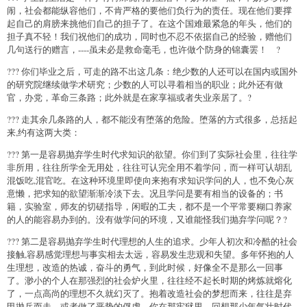
闹，社会都能纵容他们，不肯严格的要他们负行为的责任。现在他们要撑
起自己的肩膀来挑他们自己的担子了。在这个国难最紧急的年头，他们的
担子真不轻！我们祝他们的成功，同时也不忍不依据自己的经验，赠他们
几句送行的赠言，----虽未必是救命毫毛，也许做个防身的锦囊罢！ ?
??? 你们毕业之后，可走的路不出这几条：绝少数的人还可以在国内或国外
的研究院继续做学术研究；少数的人可以寻着相当的职业；此外还有做
官，办党，革命三条路；此外就是在家享福或者失业亲居了。?
??? 走其余几条路的人，都不能没有堕落的危险。堕落的方式很多，总括起
来,约有这两大类：
??? 第一是容易抛弃学生时代求知识的欲望。你们到了实际社会里，往往学
非所用，往往所学全无用处，往往可认完全用不着学问，而一样可认胡乱
混饭吃,混官吃。在这种环境里即使向来抱有求知识学问的人，也不免心灰
意懒，把求知的欲望渐渐冷淡下去。况且学问是要有相当的设备的；书
籍，实验室，师友的切磋指导，闲暇的工夫，都不是一个平常要糊口养家
的人的能容易办到的。没有做学问的环境，又谁能怪我们抛弃学问呢？?
??? 第二是容易抛弃学生时代理想的人生的追求。少年人初次和冷酷的社会
接触,容易感觉理想与事实相去太远，容易发生悲观和失望。多年怀抱的人
生理想，改造的热诚，奋斗的勇气，到此时候，好像全不是那么一回事
了。渺小的个人在那强烈的社会炉火里，往往经不起长时期的烤炼就熔化
了，一点高尚的理想不久就幻灭了。抱着改造社会的梦想而来，往往是弃
甲抛兵而走，或者做了恶势的俘虏。你在那牢狱里，回想那少年气壮时代