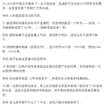
26.1644年中国北方爆发了一次大型鼠疫，造成驻守北京的20万明军全军覆
没，这直接导致了明朝亡于李自成。
评价:人到底还是没法胜天的。
27.被使用时间最长的年号不是康熙，而是明朝最后一个年号——崇祯，一
共被朝鲜使用了265年。（《朝鲜李朝实录》等）
评价:那时候棒子还是挺重义气的。我也终于明白，进化论并不适用于棒
子。
28.清朝乾隆时期修《四库全书》，总计存书3457部，79070卷，禁毁6766
部，93556卷。
评价:真不知道这是修书还是毁书。
29.发动第一次鸦片战争是英国议会通过投票产生的结果，支持战争的一方
仅获得9票的优势。
评价:历史根本就是“上帝在投色子”，所谓历史大势基本纯属胡扯。
30.第一次鸦片战争结束后，有人在京城某仓库意外发现一批封存了200多年
的火器。这批火器是明朝末年制造的，其中有的竟然比英军的装备还要先
进。
评价:这么多年都干什么了？不过，这也只能问清朝皇帝了。