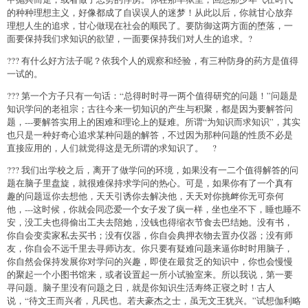
的种种理想主义，好像都成了自误误人的迷梦！从此以后，你就甘心放弃
理想人生的追求，甘心做现在社会的顺民了。要防御这两方面的堕落，一
面要保持我们求知识的欲望，一面要保持我们对人生的追求。?
??? 有什么好方法子呢？依我个人的观察和经验，有三种防身的药方是值得
一试的。
??? 第一个方子只有一句话：“总得时时寻一两个值得研究的问题！”问题是
知识学问的老祖宗；古往今来一切知识的产生与积聚，都是因为要解答问
题，---要解答实用上的困难和理论上的疑难。所谓“为知识而求知识”，其实
也只是一种好奇心追求某种问题的解答，不过因为那种问题的性质不必是
直接应用的，人们就觉得这是无所谓的求知识了。 ?
??? 我们出学校之后，离开了做学问的环境，如果没有一二个值得解答的问
题在脑子里盘旋，就很难保持求学问的热心。可是，如果你有了一个真有
趣的问题逗你去想他，天天引诱你去解决他，天天对你挑衅你无可奈何
他，---这时候，你就会同恋爱一个女子发了疯一样，坐也坐不下，睡也睡不
安，没工夫也得偷出工夫去陪她，没钱也得缩衣节食去巴结她。没有书，
你自会变卖家私去买书；没有仪器，你自会典押衣物去置办仪器；没有师
友，你自会不远千里去寻师访友。你只要有疑难问题来逼你时时用脑子，
你自然会保持发展你对学问的兴趣，即使在最贫乏的知识中，你也会慢慢
的聚起一个小图书馆来，或者设置起一所小试验室来。所以我说，第一要
寻问题。脑子里没有问题之日，就是你知识生活寿终正寝之时！古人
说，“待文王而兴者，凡民也。若夫豪杰之士，虽无文王犹兴。”试想伽利略