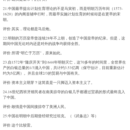
21.中国最早提出计划生育理论的不是马寅初，而是明朝万历年间（1573-
1620）的内阁首辅申行时，而最早实施计划生育的时候却是在更早的宋
朝。
评价:其实，理论都是马后炮。
22.明朝的万历皇帝曾连续28年不上朝，创造了中国皇帝的纪录。但是，这
期间中国无论对内还是对外的战争均获得全胜。
评价:所谓“明亡于万历”，原来如此。
23.自1572年“隆庆开关”到1644年明朝灭亡，这70多年的时间里，全世界生
产的白银总量的1/3涌入中国，共计约3.53亿两（保守估计，目前重新估计
约为5亿两）。并且全球2/3的贸易与中国有关。
评价:资本主义萌芽？这简直是一只脚迈入资本主义了。
24.16世纪西班牙殖民者在南美掠夺的白银几乎都通过贸易的形式最终流入
了中国。
评价:敢情是中国间接掠夺了美洲人民。
25.中国在明朝中后期曾经研究过坦克。（《武备志》等）
评价:这个比较雷。